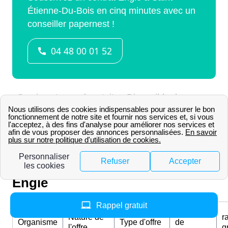
Numéro de téléphone pour
souscrire à un contrat chez
Engie
Rappel gratuit
Numéros
Nature de
r
Organisme
Type d'offre
de
l'offre
g