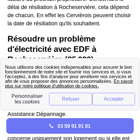
délai de résiliation à Rocheservière, cela dépend
de chacun. En effet les Cervièrois peuvent choisir
la date de résiliation qu'ils souhaitent.
Résoudre un problème
d'électricité avec EDF à
Rocheservière (85 620)
En cas de problème d’électricité avec EDF à
Rocheservière (85 620), il est possible de
contacter l’assistance dépannage au 09 69 325
028. Le service téléphonique est disponible
24h/24 et 7j/7 pour les titulaires d’un contrat
Assistance Dépannage.
Si le problème concerne une coupure d’électricité,
03 59 91 91 81
le client doit d’abord identifier si la panne
concerne uniquement son logement ou si elle est