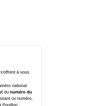
 s'offrent à vous.
uméro national
git du
numéro du
posant ce numéro,
Pouillon :