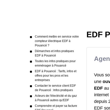
EDF P
Comment mettre en service votre
compteur électrique EDF à
Pouancé ?
Démarches et infos pratiques
EDF à Pouancé
Agen
Toutes les infos pratiques pour
emménager à Pouancé
EDF à Pouancé : Tarifs, infos et
Vous so
offres pour les pros et les
entreprises
une
ouv
Contacter le service client EDF
EDF
au 
de Pouancé : Infos pratiques
interne
Acteurs de l'électricité et du gaz
à Pouancé autres qu'EDF
depuis 2
Comprendre et payer sa facture
EDF sont