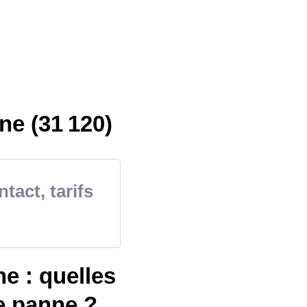
ne (31 120)
tact, tarifs
e : quelles
e panne ?