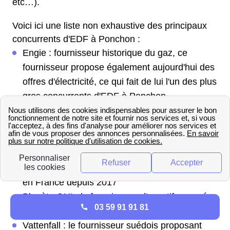
etc…).
Voici ici une liste non exhaustive des principaux
concurrents d'EDF à Ponchon :
Engie : fournisseur historique du gaz, ce
fournisseur propose également aujourd'hui des
offres d'électricité, ce qui fait de lui l'un des plus
gros concurrents d'EDF à Ponchon
TotalEnergies : anciennement Total Direct
Énergie, ce fournisseur est né de la fusion
entre Total Spring et Direct Énergie et constitue
le 1er fournisseur alternatif de Picardie
Eni : le pétrolier italien, fournisseur d'électricité
en France depuis 2017
Planète OUI : le fournisseur alternatif engagé
03 59 91 91 81
dans les énergies renouvelables
Vattenfall : le fournisseur suédois proposant