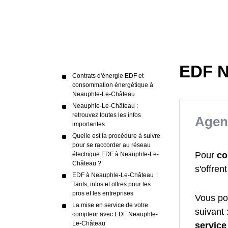
EDF N
Contrats d'énergie EDF et
consommation énergétique à
Neauphle-Le-Château
Neauphle-Le-Château :
retrouvez toutes les infos
Agen
importantes
Quelle est la procédure à suivre
pour se raccorder au réseau
Pour
co
électrique EDF à Neauphle-Le-
Château ?
s'offren
EDF à Neauphle-Le-Château :
Tarifs, infos et offres pour les
pros et les entreprises
Vous po
La mise en service de votre
suivant 
compteur avec EDF Neauphle-
Le-Château
service