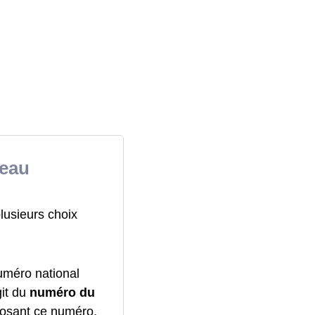
teau
lusieurs choix
uméro national
git du
numéro du
posant ce numéro,