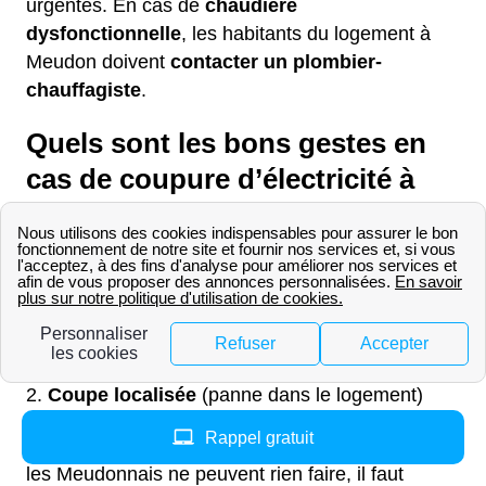
urgentes. En cas de
chaudière
dysfonctionnelle
, les habitants du logement à
Meudon doivent
contacter un plombier-
chauffagiste
.
Quels sont les bons gestes en
cas de coupure d’électricité à
Meudon ?
Il existe
deux cas de coupure d’électricité
à
Meudon :
Coupure générale
(panne de secteur)
Coupe localisée
(panne dans le logement)
Rappel gratuit
Pour la coupure générale, les Meudonnaises et
les Meudonnais ne peuvent rien faire, il faut