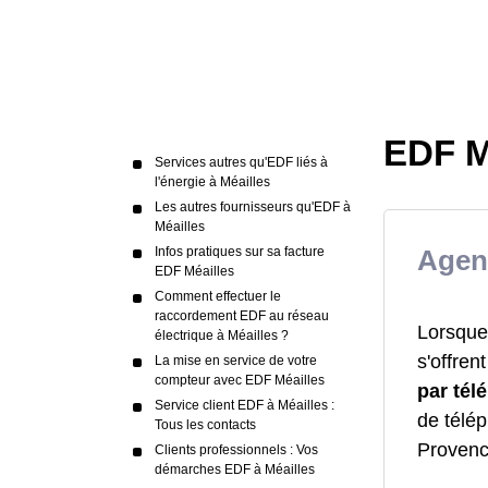
EDF M
Services autres qu'EDF liés à
l'énergie à Méailles
Les autres fournisseurs qu'EDF à
Méailles
Infos pratiques sur sa facture
Agen
EDF Méailles
Comment effectuer le
raccordement EDF au réseau
Lorsque
électrique à Méailles ?
s'offren
La mise en service de votre
compteur avec EDF Méailles
par té
Service client EDF à Méailles :
de télé
Tous les contacts
Provenc
Clients professionnels : Vos
démarches EDF à Méailles