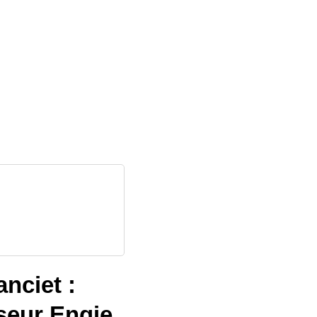
nciet :
seur Engie