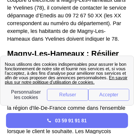
coupure d’électricité à Magny-Les-Hameaux dans
le Yvelines (78), il convient de contacter le service
dépannage d’Enedis au 09 72 67 50 XX (les XX
correspondent au numéro du département). Par
exemple, les habitants de de Magny-Les-
Hameaux dans Yvelines doivent indiquer le 78.
Magny-Les-Hameaux : Résilier
un contrat EDF
Les clients EDF à Magny-Les-Hameaux ayant un
contrat d'électricité avec le fournisseur, peuvent
choisir de le résilier à tout moment. Dans un
premier temps, il est important de savoir que dans
la région d'Ile-De-France comme dans l'ensemble
du territoire français, les contrats EDF sont sans
03 59 91 91 81
engagement et peuvent être résiliés gratuitement
lorsque le client le souhaite. Les Magnycois