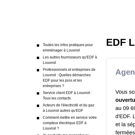
EDF Lo
Toutes les infos pratiques pour
emménager à Louvroil
Les autres fournisseurs qu'EDF à
Louvroil
Professionnels et entreprises de
Agen
Louvroil : Quelles démarches
EDF pour les pros et les
entreprises ?
Vous sou
Service client EDF à Louvroil :
Tous les contacts
ouvertu
Acteurs de l'électricité et du gaz
au 09 69
à Louvroil autres qu'EDF
d'EDF. 
Comment mettre en service votre
compteur électrique EDF à
et la sé
Louvroil ?
fermées,