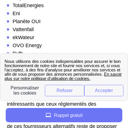
TotalEnergies
Eni
Planète OUI
Vattenfall
ekWateur
OVO Energy
Bulb
Les fournisseurs cités ci-dessus constituent les
principaux concurrents d'EDF, mais il en existe
une multitude d'autres depuis l'ouverture du
marché à la concurrence en 2007. Les tarifs de
ces “nouveaux” fournisseurs sont en général plus
intéressants que ceux réglementés des
fournisseurs historiques. En effet, afin de
Rappel gratuit
récupérer des clients à EDF, la stratégie globale
de ces fournisseurs alternatifs reste de proposer