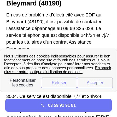
Bleymard (48190)
En cas de problème d’électricité avec EDF au
Bleymard (48190), il est possible de contacter
l’assistance dépannage au 09 69 325 028. Le
service téléphonique est disponible 24h/24 et 7j/7
pour les titulaires d’un contrat Assistance
Dépannage.
Si le problème concerne une coupure d’électricité,
le client doit d’abord identifier si la panne
concerne uniquement son logement ou si elle est
généralisée au système électrique. Pour cela, un
diagnostic est réalisable en ligne sur le site
d’Enedis. Si nécessaire, l’abonné peut appeler le
3004. Ce service est disponible 7j/7 et 24h/24.
03 59 91 91 81
Les procédures à suivre pour