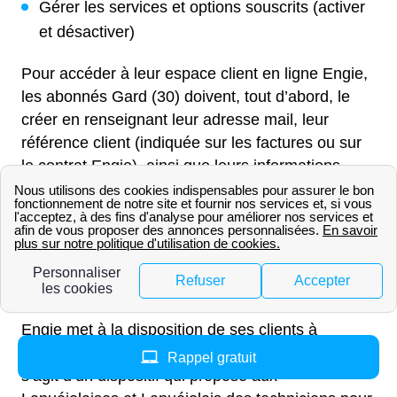
Gérer les services et options souscrits (activer
et désactiver)
Pour accéder à leur espace client en ligne Engie,
les abonnés Gard (30) doivent, tout d’abord, le
créer en renseignant leur adresse mail, leur
référence client (indiquée sur les factures ou sur
le contrat Engie), ainsi que leurs informations
personnelles (code postal, nom et prénom). Il est
également possible de se connecter via
FranceConnect.
Qu’est-ce qu’Engie Home
Services à Lanuéjols ?
Engie met à la disposition de ses clients à
Lanuéjols, Gard (30) Engie Home Services. Il
Rappel gratuit
s’agit d’un dispositif qui propose aux