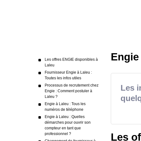
Engie 
Les offres ENGIE disponibles à
Laleu
Fournisseur Engie à Laleu :
Toutes les infos utiles
Processus de recrutement chez
Les i
Engie : Comment postuler à
quelq
Laleu ?
Engie à Laleu : Tous les
numéros de téléphone
Engie à Laleu : Quelles
démarches pour ouvrir son
compteur en tant que
Les o
professionnel ?