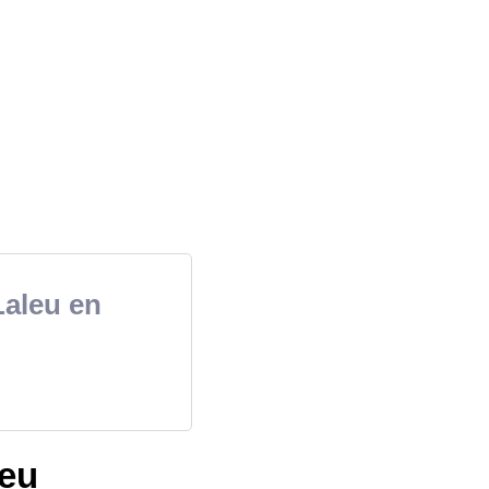
Laleu en
leu