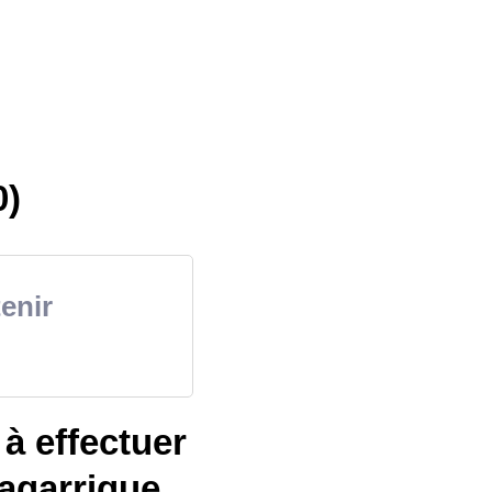
0)
tenir
à effectuer
agarrigue.