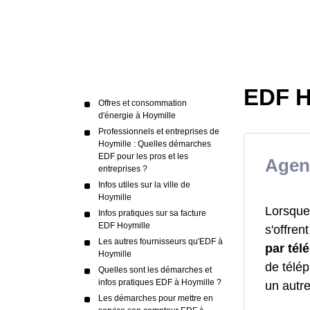
EDF H
Offres et consommation
d'énergie à Hoymille
Professionnels et entreprises de
Hoymille : Quelles démarches
EDF pour les pros et les
Agen
entreprises ?
Infos utiles sur la ville de
Hoymille
Lorsque
Infos pratiques sur sa facture
EDF Hoymille
s'offren
Les autres fournisseurs qu'EDF à
par té
Hoymille
de télé
Quelles sont les démarches et
infos pratiques EDF à Hoymille ?
un autr
Les démarches pour mettre en