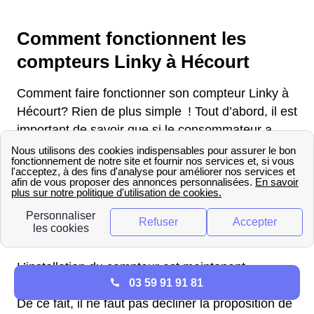
Comment fonctionnent les
compteurs Linky à Hécourt
Comment faire fonctionner son compteur Linky à
Hécourt? Rien de plus simple ! Tout d’abord, il est
important de savoir que si le consommateur a
choisi un abonnement d’électricité, il n’a aucune
démarche à faire pour demander l’installation du
compteur Linky dans sa maison.
Enedis s’occupe de cette manipulation, avec un
calendrier bien défini partout à Hécourt.
L’installation du compteur est maintenant
03 59 91 91 81
obligatoire, c’est noté dans le Code de l’Énergie.
De ce fait, il ne faut pas décliner la proposition de