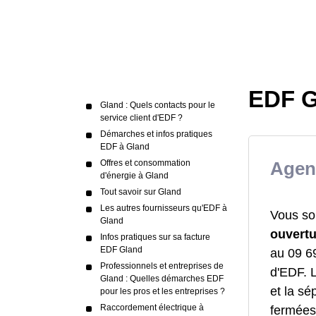
EDF G
Gland : Quels contacts pour le
service client d'EDF ?
Démarches et infos pratiques
EDF à Gland
Offres et consommation
Agen
d'énergie à Gland
Tout savoir sur Gland
Les autres fournisseurs qu'EDF à
Vous so
Gland
ouvertu
Infos pratiques sur sa facture
EDF Gland
au 09 69
Professionnels et entreprises de
d'EDF. 
Gland : Quelles démarches EDF
et la sé
pour les pros et les entreprises ?
Raccordement électrique à
fermées,