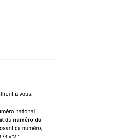
offrent à vous.
uméro national
git du
numéro du
posant ce numéro,
 Givry :