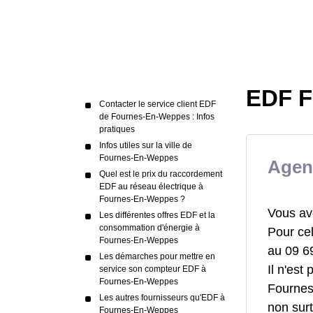
EDF F
Contacter le service client EDF
de Fournes-En-Weppes : Infos
pratiques
Infos utiles sur la ville de
Fournes-En-Weppes
Agen
Quel est le prix du raccordement
EDF au réseau électrique à
Fournes-En-Weppes ?
Vous av
Les différentes offres EDF et la
consommation d'énergie à
Pour cel
Fournes-En-Weppes
au 09 6
Les démarches pour mettre en
Il n'est
service son compteur EDF à
Fournes-En-Weppes
Fournes
Les autres fournisseurs qu'EDF à
non surt
Fournes-En-Weppes