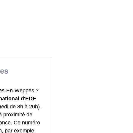
es
rnes-En-Weppes ?
national d'EDF
medi de 8h à 20h).
à proximité de
rance. Ce numéro
in, par exemple,