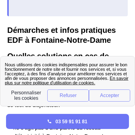
Démarches et infos pratiques
EDF à Fontaine-Notre-Dame
Quelles solutions en cas de
problème d'électricité avec EDF
à Fontaine-Notre-Dame ?
à Fontaine-Notre-Dame, avant tout, il faut
identifier le type de panne, en pressant le bouton
de test du disjoncteur.
Si votre disjoncteur est sur la position 0 :
il
03 59 91 91 81
ne s’agit pas d’une panne du réseau