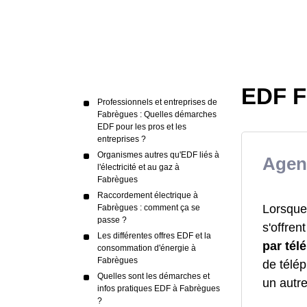
EDF F
Professionnels et entreprises de
Fabrègues : Quelles démarches
EDF pour les pros et les
entreprises ?
Organismes autres qu'EDF liés à
Agen
l'électricité et au gaz à
Fabrègues
Raccordement électrique à
Lorsque
Fabrègues : comment ça se
passe ?
s'offren
Les différentes offres EDF et la
par té
consommation d'énergie à
Fabrègues
de télép
Quelles sont les démarches et
un autr
infos pratiques EDF à Fabrègues
?