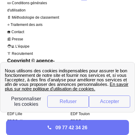
📜 Conditions générales
d'utilisation
📄 Méthodologie de classement
⭐ Traitement des avis
☎️ Contact
📰 Presse
🧑‍💻 L'équipe
👔 Recrutement
Copyright © agence-
france-électricité.fr 2026
– Tous droits réservés
Top Villes
EDF Lyon
EDF Marseille
EDF Lille
EDF Toulon
EDF Poitiers
EDF Toulouse
09 77 42 34 26
EDF Nice
EDF Paris