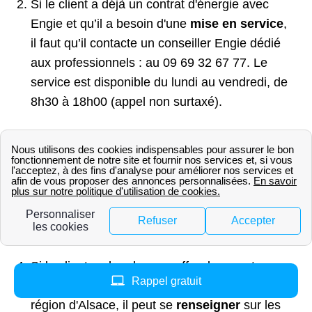
Si le client a déjà un contrat d'énergie avec
Engie et qu’il a besoin d'une
mise en service
,
il faut qu’il contacte un conseiller Engie dédié
aux professionnels : au 09 69 32 67 77. Le
service est disponible du lundi au vendredi, de
8h30 à 18h00 (appel non surtaxé).
Une fois que le client a demandé la mise en
service, Engie coordonnera avec le
gestionnaire de réseau de distribution
(GrDF pour le gaz naturel et Enedis pour
l'électricité) pour effectuer la mise en service à
Donnenheim.
Si le client recherche une offre de gaz et
Rappel gratuit
d'électricité adaptée aux professionnels dans la
région d'Alsace, il peut se
renseigner
sur les