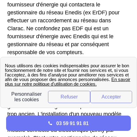
fournisseur d'énergie qui contactera le
gestionnaire du réseau Enedis (ex ErDF) pour
effectuer un raccordement au réseau dans
Clarac. Ne confondez pas EDF qui est un
fournisseur d'énergie avec Enedis qui est le
gestionnaire du réseau et par conséquent
responsable de vos compteurs.
Faites appel à un technicien EDF pour effectuer
une modification de votre tarif, pour passer en
tarif heures pleines/heures creuses ou au
contraire pour retourner à un tarif de base.
Gardez à l'esprit que tout le Claracais devra
généralement changer le compteur si celui-ci est
trop ancien. L'installation d'un nouveau modèle
sera alors recommandé, qu'il s'agisse d'un
03 59 91 91 81
modèle connecté ou électronique (Linky par