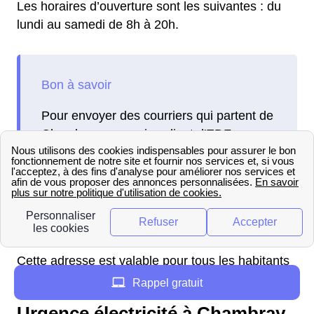
Les horaires d’ouverture sont les suivantes : du
lundi au samedi de 8h à 20h.
Pour envoyer des courriers qui partent de
Chambray au service client d'EDF par
voie postale, l’adresse est : EDF Service
Client - TSA 21941 - 62978 ARRAS
Cedex 9.
Cette adresse est valable pour tous les habitants
à Chambray mais aussi au niveau national.
Rappel gratuit
Urgence électricité à Chambray,