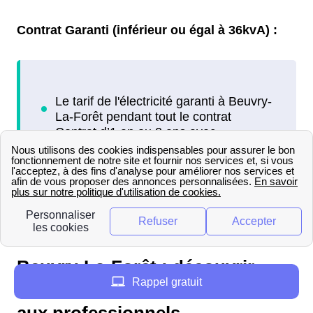
Contrat Garanti (inférieur ou égal à 36kvA) :
Beuvry-La-Forêt : découvrir
Rappel gratuit
toutes les offres EDF destinées
aux professionnels