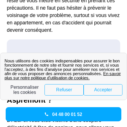
reste de vous mettre en sécurité en prenant ces
précautions. Il ne faut pas hésiter à prévenir le
voisinage de votre problème, surtout si vous vivez
en appartement, en cas d'accident qui pourrait
devenir conséquent.
Comment réagir en cas de
coupure d’électricité à
Aspremont ?
Vous habitez à Aspremont, Provence-Alpes-Cote
04 48 00 01 52
D'Azur et vous êtes victime d'une coupure