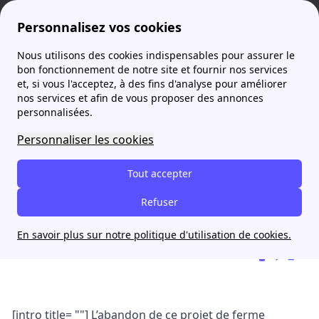
Personnalisez vos cookies
Nous utilisons des cookies indispensables pour assurer le
Agence France Électricité
actualites
Shell abandonne son projet éolien au large de Belle-Île-en-Mer
bon fonctionnement de notre site et fournir nos services
et, si vous l'acceptez, à des fins d'analyse pour améliorer
nos services et afin de vous proposer des annonces
Shell abandonne son projet
personnalisées.
éolien au large de Belle-Île-
Personnaliser les cookies
en-Mer
Tout accepter
Orane Malou
Refuser
16 novembre 2022
En savoir plus sur notre politique d'utilisation de cookies.
[intro title= ""] L’abandon de ce projet de ferme