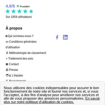
4.6
/
5
Sur
1859
utilisateurs
À propos
🌐 Qui sommes-nous ?
📜 Conditions générales
d'utilisation
📄 Méthodologie de classement
⭐ Traitement des avis
☎️ Contact
📰 Presse
🧑‍💻 L'équipe
👔 Recrutement
Copyright © agence-
france-électricité.fr 2026
– Tous droits réservés