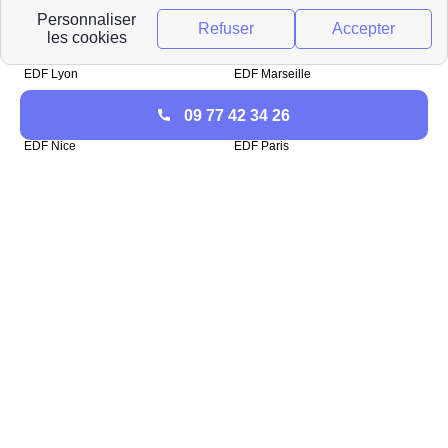
Top Villes
EDF Lyon
EDF Marseille
EDF Lille
EDF Toulon
09 77 42 34 26
EDF Poitiers
EDF Toulouse
EDF Nice
EDF Paris
EDF AIx-en-Provence
EDF Rennes
Top Départements
EDF Calvados
EDF Loire
EDF Finistère
EDF Puy-de-Dôme
EDF Gard
EDF Nord
EDF Seine-Saint-Denis
EDF Seine-Maritime