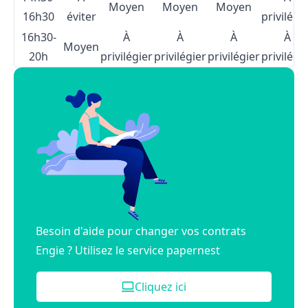
Moyen
Moyen
Moyen
16h30
éviter
privilégi
16h30-
À
À
À
À
Moyen
20h
privilégier
privilégier
privilégier
privilégi
Besoin d'aide pour changer vos contrats
Engie ? Utilisez le service papernest
Cliquez ici