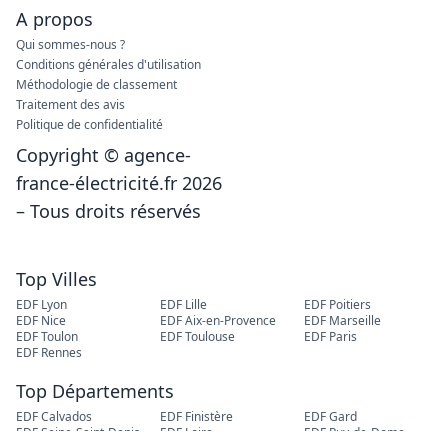
A propos
Qui sommes-nous ?
Conditions générales d'utilisation
Méthodologie de classement
Traitement des avis
Politique de confidentialité
Copyright © agence-
france-électricité.fr 2026
– Tous droits réservés
Top Villes
EDF Lyon
EDF Lille
EDF Poitiers
EDF Nice
EDF Aix-en-Provence
EDF Marseille
EDF Toulon
EDF Toulouse
EDF Paris
EDF Rennes
Top Départements
EDF Calvados
EDF Finistère
EDF Gard
EDF Seine-Saint-Denis
EDF Loire
EDF Puy-de-Dome