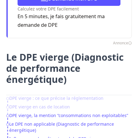
Calculez votre DPE facilement
En 5 minutes, je fais gratuitement ma
demande de DPE
Annonce
Le DPE vierge (Diagnostic
de performance
énergétique)
DPE vierge : ce que précise la réglementation
Table of Contents
DPE vierge en cas de location
DPE vierge, la mention “consommations non exploitables”
Le DPE non applicable (Diagnostic de performance
énergétique)