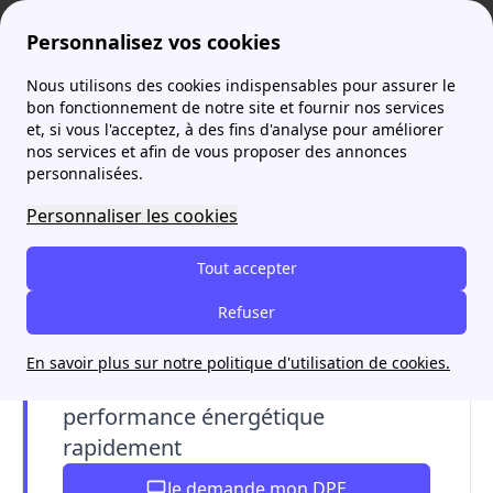
Personnalisez vos cookies
Nous utilisons des cookies indispensables pour assurer le
Agence France Électricité
Bilan énergétique
Le DPE vierge (Diagnostic de performance énergétique)
More
bon fonctionnement de notre site et fournir nos services
et, si vous l'acceptez, à des fins d'analyse pour améliorer
nos services et afin de vous proposer des annonces
personnalisées.
Personnaliser les cookies
Tout accepter
Refuser
En savoir plus sur notre politique d'utilisation de cookies.
Réalisez votre diagnostic de
performance énergétique
rapidement
Je demande mon DPE