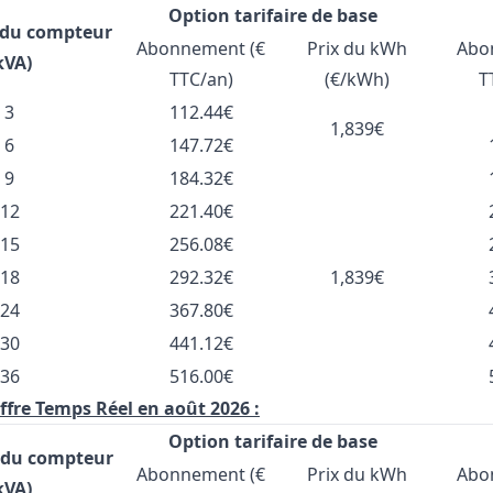
Option tarifaire de base
 du compteur
Abonnement (€
Prix du kWh
Abo
kVA)
TTC/an)
(€/kWh)
T
3
112.44€
1,839€
6
147.72€
9
184.32€
12
221.40€
15
256.08€
18
292.32€
1,839€
24
367.80€
30
441.12€
36
516.00€
'offre Temps Réel en août 2026 :
Option tarifaire de base
 du compteur
Abonnement (€
Prix du kWh
Abo
kVA)