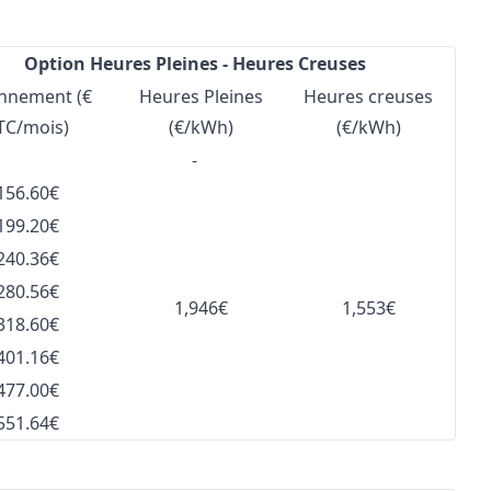
Option Heures Pleines - Heures Creuses
nnement (€
Heures Pleines
Heures creuses
TC/mois)
(€/kWh)
(€/kWh)
-
156.60€
199.20€
240.36€
280.56€
1,946€
1,553€
318.60€
401.16€
477.00€
551.64€