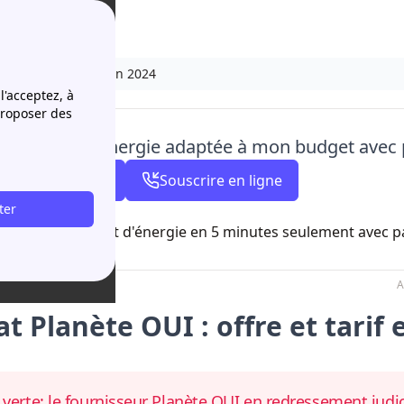
UI : offre et tarif en 2024
l'acceptez, à
proposer des
ouve l'offre d'énergie adaptée à mon budget avec
01 76 49 96 82
Souscrire en ligne
ter
à partir de 8h00
ivez votre contrat d'énergie en 5 minutes seulement avec 
A
t Planète OUI : offre et tarif 
 verte: le fournisseur Planète OUI en redressement judic