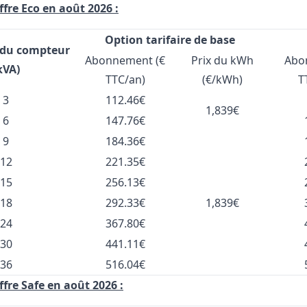
offre Eco en août 2026 :
Option tarifaire de base
 du compteur
Abonnement (€
Prix du kWh
Abo
kVA)
TTC/an)
(€/kWh)
T
3
112.46€
1,839€
6
147.76€
9
184.36€
12
221.35€
15
256.13€
18
292.33€
1,839€
24
367.80€
30
441.11€
36
516.04€
offre Safe en août 2026 :