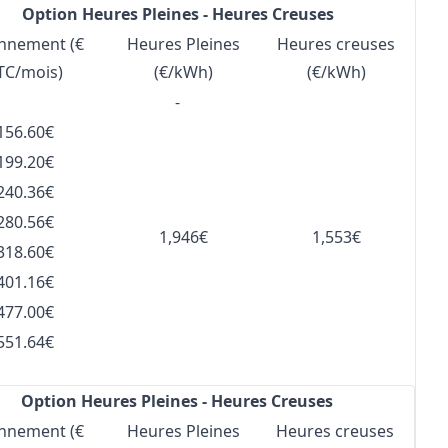
Option Heures Pleines - Heures Creuses
nnement (€
Heures Pleines
Heures creuses
TC/mois)
(€/kWh)
(€/kWh)
-
156.60€
199.20€
240.36€
280.56€
1,946€
1,553€
318.60€
401.16€
477.00€
551.64€
Option Heures Pleines - Heures Creuses
nnement (€
Heures Pleines
Heures creuses