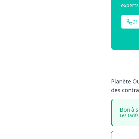
experts
01
Planète Ou
des contrat
Bon à s
Les tari