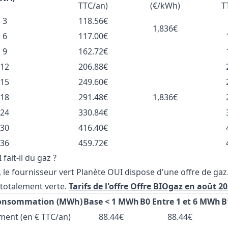
TTC/an)
(€/kWh)
T
3
118.56€
1,836€
6
117.00€
9
162.72€
12
206.88€
15
249.60€
18
291.48€
1,836€
24
330.84€
30
416.40€
36
459.72€
fait-il du gaz ?
 le fournisseur vert Planète OUI dispose d'une offre de gaz. E
 totalement verte.
Tarifs de l'offre Offre BIOgaz en août 20
consommation (MWh)
Base < 1 MWh
B0 Entre 1 et 6 MWh
B
ent (en € TTC/an)
88.44€
88.44€