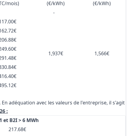
TC/mois)
(€/kWh)
(€/kWh)
-
117.00€
162.72€
206.88€
249.60€
1,937€
1,566€
291.48€
330.84€
416.40€
495.12€
n adéquation avec les valeurs de l'entreprise, il s'agit
26 :
1 et B2I > 6 MWh
217.68€