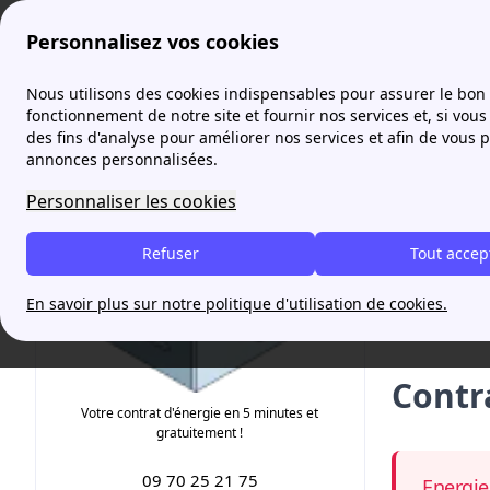
Personnalisez vos cookies
Agence France Électricité
Planete Oui
Contrat Planète O
Nous utilisons des cookies indispensables pour assurer le bon
More
fonctionnement de notre site et fournir nos services et, si vous 
des fins d'analyse pour améliorer nos services et afin de vous 
annonces personnalisées.
Je tr
Personnaliser les cookies
Refuser
Tout accep
Rappel 
Souscr
En savoir plus sur notre politique d'utilisation de cookies.
Contra
Votre contrat d'énergie en 5 minutes et
gratuitement !
09 70 25 21 75
Energie