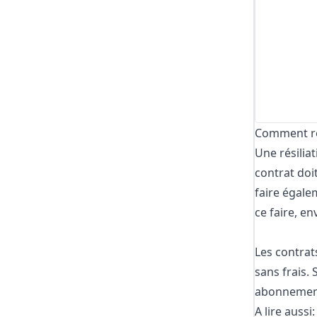
Comment rés
Une résiliat
contrat doi
faire égale
ce faire, e
Les contrat
sans frais.
abonnement
A lire aussi