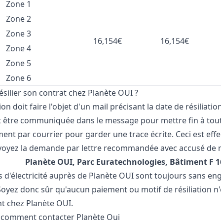
Zone 1
Zone 2
Zone 3
16,154€
16,154€
Zone 4
Zone 5
Zone 6
ilier son contrat chez Planète OUI ?
ion
doit faire l'objet d'un mail précisant la date de résiliat
t être communiquée dans le message pour mettre fin à tout 
ment par courrier pour garder une trace écrite. Ceci est eff
nvoyez la demande par lettre recommandée avec accusé de ré
Planète OUI, Parc Euratechnologies, Bâtiment F 16
s d'électricité auprès de Planète OUI sont toujours sans eng
 Soyez donc sûr qu'aucun paiement ou motif de résiliation n
 chez Planète OUI.
:
comment contacter Planète Oui