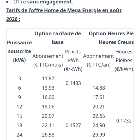
Offre
sans engagement
.
Tarifs de l'offre Home de Mega Energie en août
2026 :
Option tarifaire de
Option Heures Pleine
base
Heures Creuses
Puissance
souscrite
Prix du
Heures
H
Abonnement
Abonnement
(kVA)
kWh
Pleines
cr
(€ TTC/mois)
(€ TTC/an)
(€/kWh)
(€/kWh)
(€
3
11.87
-
-
0.1483
6
13.93
14.88
9
16.00
17.61
12
18.06
20.21
15
20.07
22.65
0.1732
0
18
22.11
0.1527
24.90
24
26.58
29.99