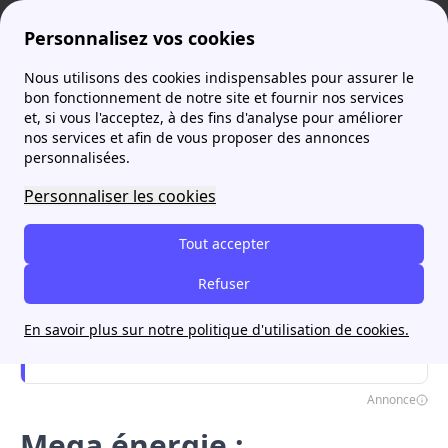
Personnalisez vos cookies
Nous utilisons des cookies indispensables pour assurer le
Agence France Électricité
Mega énergie : fournisseur français d’énergie 100% verte
bon fonctionnement de notre site et fournir nos services
et, si vous l'acceptez, à des fins d'analyse pour améliorer
nos services et afin de vous proposer des annonces
personnalisées.
Souscrire un contrat d'énergie verte
avec papernest
Personnaliser les cookies
Je commence
Tout accepter
Rappel à partir de 8h00
Souscrivez un contrat d'énergie verte
Refuser
gratuitement sur le réseau ErDF/GrDF en 5
En savoir plus sur notre politique d'utilisation de cookies.
minutes !
Annonce
Mega énergie :