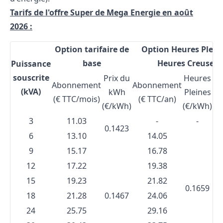
Tarifs de l'offre Super de Mega Energie en août
2026 :
Option tarifaire de
Option Heures Pleine
base
Heures Creuses
Puissance
souscrite
Prix du
Heures
H
Abonnement
Abonnement
(kVA)
kWh
Pleines
cr
(€ TTC/mois)
(€ TTC/an)
(€/kWh)
(€/kWh)
(€
3
11.03
-
-
0.1423
6
13.10
14.05
9
15.17
16.78
12
17.22
19.38
15
19.23
21.82
0.1659
0
18
21.28
0.1467
24.06
24
25.75
29.16