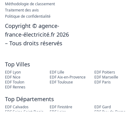
Méthodologie de classement
Traitement des avis
Politique de confidentialité
Copyright © agence-
france-électricité.fr 2026
– Tous droits réservés
Top Villes
EDF Lyon
EDF Lille
EDF Poitiers
EDF Nice
EDF Aix-en-Provence
EDF Marseille
EDF Toulon
EDF Toulouse
EDF Paris
EDF Rennes
Top Départements
EDF Calvados
EDF Finistère
EDF Gard
EDF Seine-Saint-Denis
EDF Loire
EDF Puy-de-Dome
EDF Nord
EDF Seine-Maritime
Prix du kwh
EDF déménagement
EDF changement
Consommation
d'adresse
énergétique
Fermeture compteur EDF
Contrat électricité
Fournisseur d'électricité
verte