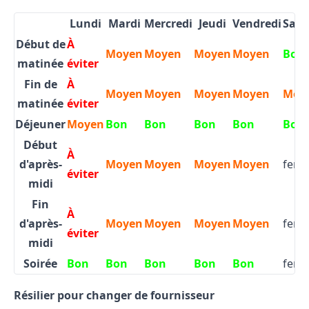
Lundi
Mardi
Mercredi
Jeudi
Vendredi
Sam
Début de
À
Moyen
Moyen
Moyen
Moyen
Bon
matinée
éviter
Fin de
À
Moyen
Moyen
Moyen
Moyen
Moy
matinée
éviter
Déjeuner
Moyen
Bon
Bon
Bon
Bon
Bon
Début
À
d'après-
Moyen
Moyen
Moyen
Moyen
ferm
éviter
midi
Fin
À
d'après-
Moyen
Moyen
Moyen
Moyen
ferm
éviter
midi
Soirée
Bon
Bon
Bon
Bon
Bon
ferm
Résilier pour changer de fournisseur