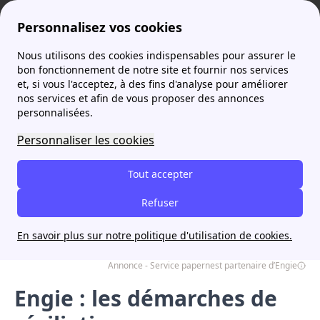
Personnalisez vos cookies
Nous utilisons des cookies indispensables pour assurer le
Agence France Électricité
Démarches résiliation énergie
Engie : les démarches de résiliation
More
bon fonctionnement de notre site et fournir nos services
et, si vous l'acceptez, à des fins d'analyse pour améliorer
nos services et afin de vous proposer des annonces
personnalisées.
Je trouve l'offre d'énergie adaptée à
mon budget avec papernest
Personnaliser les cookies
Résiliez en ligne
Tout accepter
Rappel à partir de 8h00
Résiliez votre contrat Engie en 5 minutes
Refuser
seulement avec papernest
En savoir plus sur notre politique d'utilisation de cookies.
Annonce - Service papernest partenaire d’Engie
Engie : les démarches de