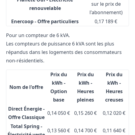
sur le prix de
renouvelable
l'abonnement)
Enercoop - Offre particuliers
0,17 189 €
Pour un compteur de 6 kVA.
Les compteurs de puissance 6 kVA sont les plus
répandus dans les logements des consommateurs
non-résidentiels.
Prix du
Prix du
Prix du
kWh -
kWh -
kWh -
Nom de l'offre
Option
Heures
Heures
base
pleines
creuses
Direct Énergie -
0,14 050 €
0,15 260 €
0,12 020 €
Offre Classique
Total Spring -
0,13 560 €
0,14 700 €
0,11 640 €
Électricité verte