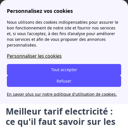
Personnalisez vos cookies
Nous utilisons des cookies indispensables pour assurer le
Agence France Électricité
Electricité : moins cher
Meilleur tarif electricité : ce qu'il faut savoir sur les prix
More
bon fonctionnement de notre site et fournir nos services
et, si vous l'acceptez, à des fins d'analyse pour améliorer
nos services et afin de vous proposer des annonces
personnalisées.
Comparez en ligne
Personnaliser les cookies
Rappel à partir de 8h00
Comparez les offres d'électricité en
Tout accepter
seulement 5 minutes pour économiser
jusqu'à 300€ par an avec nos experts !
Refuser
En savoir plus sur notre politique d'utilisation de cookies.
Annonce
Meilleur tarif electricité :
ce qu'il faut savoir sur les