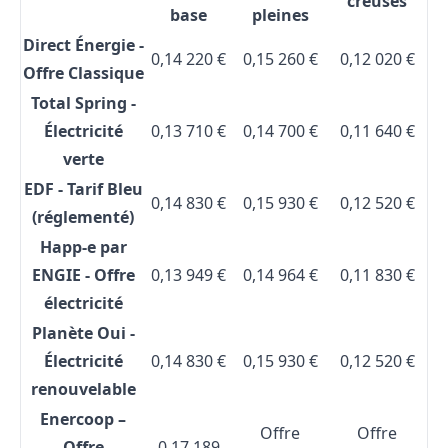
creuses
base
pleines
Direct Énergie -
0,14 220 €
0,15 260 €
0,12 020 €
Offre Classique
Total Spring -
Électricité
0,13 710 €
0,14 700 €
0,11 640 €
verte
EDF - Tarif Bleu
0,14 830 €
0,15 930 €
0,12 520 €
(réglementé)
Happ-e par
ENGIE - Offre
0,13 949 €
0,14 964 €
0,11 830 €
électricité
Planète Oui -
Électricité
0,14 830 €
0,15 930 €
0,12 520 €
renouvelable
Enercoop –
Offre
Offre
Offre
0,17 189