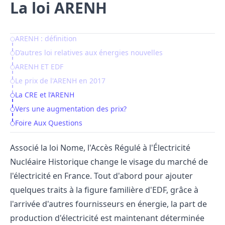
La loi ARENH
ARENH : définition
Table of Contents
D’autres loi relatives aux énergies nouvelles
ARENH ET EDF
Le prix de l'ARENH en 2017
La CRE et l’ARENH
Vers une augmentation des prix?
Foire Aux Questions
Associé la loi Nome, l'Accès Régulé à l'Électricité
Nucléaire Historique change le visage du marché de
l'électricité en France. Tout d'abord pour ajouter
quelques traits à la figure familière d'EDF, grâce à
l'arrivée d'autres fournisseurs en énergie, la part de
production d'électricité est maintenant déterminée