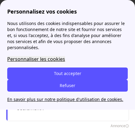
Personnalisez vos cookies
Nous utilisons des cookies indispensables pour assurer le
Agence France Électricité
Prix électricité
La loi ARENH
More
bon fonctionnement de notre site et fournir nos services
et, si vous l'acceptez, à des fins d'analyse pour améliorer
nos services et afin de vous proposer des annonces
personnalisées.
Je trouve l'offre d'énergie adaptée à
mon budget avec papernest
Personnaliser les cookies
Appel gratuit
Tout accepter
Commencez en ligne
Refuser
Rappel à partir de 8h00
En savoir plus sur notre politique d'utilisation de cookies.
Faites toutes vos démarches en 5 minutes
seulement !
Annonce