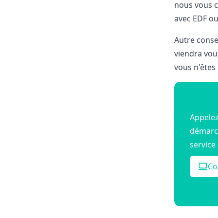
nous vous c
avec EDF ou
Autre consei
viendra vous
vous n'êtes
Appelez
démarch
service 
Co