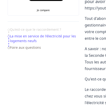
pour avoir
https://yo
Je compare
Tout d'abord
gestionnaire
Table of Contents
Qu'est-ce que le raccordement ?
votre compte
La mise en service de l'électricité pour les
entre le com
logements neufs
Foire aux questions
A savoir : n
la Seconde G
Tous les aut
fournisseu
Qu'est-ce q
Le raccorde
chez vous s
l'électricité
s