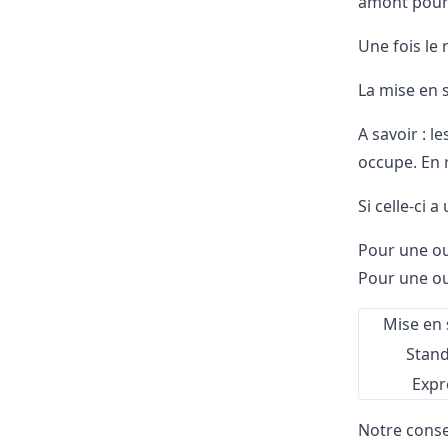
amont pour 
Une fois le 
La mise en s
A savoir : le
occupe. En 
Si celle-ci a
Pour une ou
Pour une ou
Mise en 
Stan
Expr
Notre consei