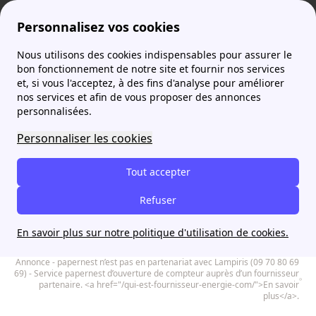
Personnalisez vos cookies
Nous utilisons des cookies indispensables pour assurer le
Agence France Électricité
Contacts
Téléphone Total Spring (ex-Lampiris) : les numéros
More
bon fonctionnement de notre site et fournir nos services
et, si vous l'acceptez, à des fins d'analyse pour améliorer
nos services et afin de vous proposer des annonces
personnalisées.
Je trouve l'offre d'énergie adaptée à
mon budget avec papernest
Personnaliser les cookies
Commencez en ligne
Tout accepter
Rappel à partir de 8h00
Souscrivez un contrat Total Spring en 5
Refuser
minutes seulement avec papernest
En savoir plus sur notre politique d'utilisation de cookies.
Annonce - papernest n’est pas en partenariat avec Lampiris (09 70 80 69
69) - Service papernest d’ouverture de compteur auprès d’un fournisseur
partenaire. <a href="/qui-est-fournisseur-energie-com/">En savoir
plus</a>.