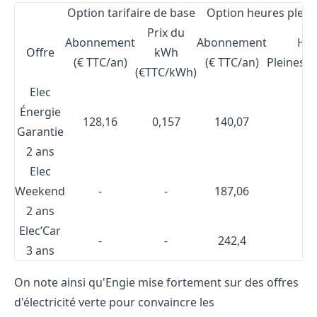
Option tarifaire de base
Option heures plein
Prix du
Abonnement
Abonnement
Heu
Offre
kWh
(€ TTC/an)
(€ TTC/an)
Pleines(
(€TTC/kWh)
Elec
Énergie
128,16
0,157
140,07
0,
Garantie
2 ans
Elec
Weekend
-
-
187,06
0,
2 ans
Elec’Car
-
-
242,4
0,
3 ans
On note ainsi qu'Engie mise fortement sur des offres
d'électricité verte pour convaincre les