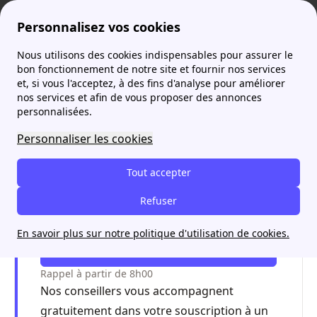
Personnalisez vos cookies
Nous utilisons des cookies indispensables pour assurer le
Agence France Électricité
Contacter Engie en 2024 : tous les numéros
Engie mon compte
More
bon fonctionnement de notre site et fournir nos services
et, si vous l'acceptez, à des fins d'analyse pour améliorer
Engie mon compte
nos services et afin de vous proposer des annonces
personnalisées.
Personnaliser les cookies
Souscrivez à un contrat Engie
gratuitement et simplement en 5
Tout accepter
minutes avec papernest
Refuser
Appel gratuit
En savoir plus sur notre politique d'utilisation de cookies.
Commencez
Rappel à partir de 8h00
Nos conseillers vous accompagnent
gratuitement dans votre souscription à un