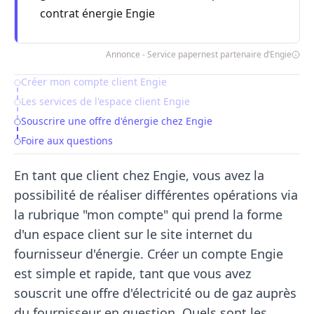
contrat énergie Engie
Annonce - Service papernest partenaire d’Engie
Créer mon compte client Engie
Table of Contents
Les services de l'espace client Engie
Souscrire une offre d'énergie chez Engie
Foire aux questions
En tant que client chez Engie, vous avez la
possibilité de réaliser différentes opérations via
la rubrique "mon compte" qui prend la forme
d'un espace client sur le site internet du
fournisseur d'énergie. Créer un compte Engie
est simple et rapide, tant que vous avez
souscrit une offre d'électricité ou de gaz auprès
du fournisseur en question. Quels sont les