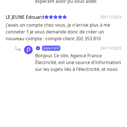
espérant avoir pu vous aider.
LE JEUNE Edouard
09/11/2023
j'avais un compte chez vous, je n'arrive plus à me
conneter !! je vous demande donc de créer un
nouveau compte : compte client 202 353 810
09/17/2023
papernest
Bonjour, Ce site, Agence France
Électricité, est une source d'information
sur les sujets liés à l'électricité, et nous
ne gérons pas de comptes clients.
Notre rôle est de fournir des
informations et des conseils sur
l'électricité. Pour la création d'un
compte client ou toute question liée à
un compte existant, nous vous
recommandons de contacter
directement la société ou l'organisme