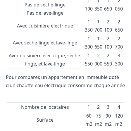
1
1
1
2
Pas de sèche-linge
100
350
650
050
Pas de lave-linge
1
1
2
2
Avec cuisinière électrique
350
700
100
650
1
1
2
2
Avec sèche-linge et lave-linge
300
650
100
700
Avec cuisinière électrique, sèche-
1
2
2
3
linge, et lave-linge
550
000
550
300
Pour comparer, un appartement en immeuble doté
d’un chauffe-eau électrique consomme chaque année
:
Nombre de locataires
1
2
3
4
60
75
90
120
Surface
m
2
m
2
m
2
m
2