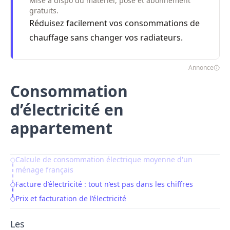
Mise à dispo du matériel, pose et abonnement
gratuits.
Réduisez facilement vos consommations de
chauffage sans changer vos radiateurs.
Annonce
Consommation
d’électricité en
appartement
Calcule de consommation électrique moyenne d'un
Table of Contents
ménage français
Facture d’électricité : tout n’est pas dans les chiffres
Prix et facturation de l’électricité
Les