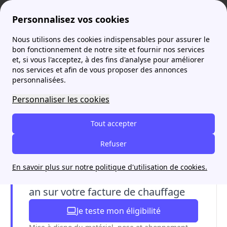
Personnalisez vos cookies
Nous utilisons des cookies indispensables pour assurer le
Agence France Électricité
Calcul consommation électrique
Consommation d’électricité en appartement
More
bon fonctionnement de notre site et fournir nos services
et, si vous l'acceptez, à des fins d'analyse pour améliorer
nos services et afin de vous proposer des annonces
personnalisées.
Personnaliser les cookies
Tout accepter
Refuser
En savoir plus sur notre politique d'utilisation de cookies.
Faites jusqu'à 15% d'économies par
an sur votre facture de chauffage
Je teste mon éligibilité