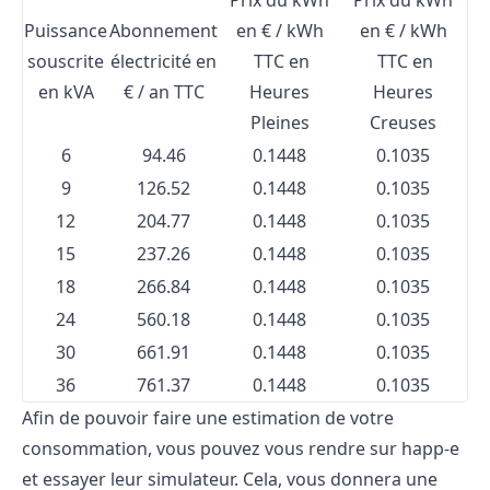
Prix du kWh
Prix du kWh
Puissance
Abonnement
en € / kWh
en € / kWh
souscrite
électricité en
TTC en
TTC en
en kVA
€ / an TTC
Heures
Heures
Pleines
Creuses
6
94.46
0.1448
0.1035
9
126.52
0.1448
0.1035
12
204.77
0.1448
0.1035
15
237.26
0.1448
0.1035
18
266.84
0.1448
0.1035
24
560.18
0.1448
0.1035
30
661.91
0.1448
0.1035
36
761.37
0.1448
0.1035
Afin de pouvoir faire une estimation de votre
consommation, vous pouvez vous rendre sur happ-e
et essayer leur simulateur. Cela, vous donnera une