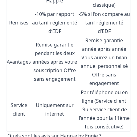
Happ-e
classique)
-10% par rapport
-5% si l’on compare au
Remises
au tarif réglementé
tarif réglementé
d’EDF
d’EDF
Remise garantie
Remise garantie
année après année
pendant les deux
Vous aurez un bilan
Avantages
années après votre
annuel personnalisé
souscription
Offre
Offre sans
sans engagement
engagement
Par téléphone ou en
ligne (Service client
Service
Uniquement sur
élu Service client de
client
internet
l’année pour la 11ème
fois consécutive)
Quels sont les avis sur Happ-e by Engie ?