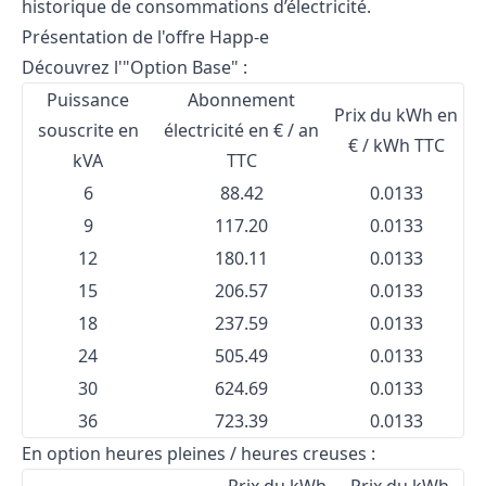
historique de consommations d’électricité.
Présentation de l'offre Happ-e
Découvrez l'"Option Base" :
Puissance
Abonnement
Prix du kWh en
souscrite en
électricité en € / an
€ / kWh TTC
kVA
TTC
6
88.42
0.0133
9
117.20
0.0133
12
180.11
0.0133
15
206.57
0.0133
18
237.59
0.0133
24
505.49
0.0133
30
624.69
0.0133
36
723.39
0.0133
En option heures pleines / heures creuses :