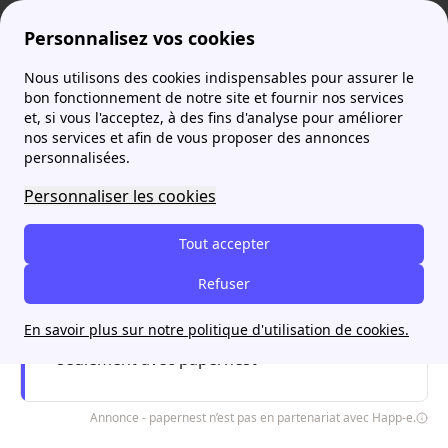
Personnalisez vos cookies
Nous utilisons des cookies indispensables pour assurer le
Agence France Électricité
Happ-e
Souscrire un contrat chez Happ-e
More
bon fonctionnement de notre site et fournir nos services
et, si vous l'acceptez, à des fins d'analyse pour améliorer
nos services et afin de vous proposer des annonces
personnalisées.
Je trouve l'offre d'énergie adaptée à
mon budget avec papernest
Personnaliser les cookies
Appel gratuit
Tout accepter
Souscrire en ligne
Refuser
Rappel à partir de 8h00
En savoir plus sur notre politique d'utilisation de cookies.
Souscrivez votre contrat Engie en 5 minutes
seulement avec papernest
Annonce - papernest n’est pas en partenariat avec Happ-e.