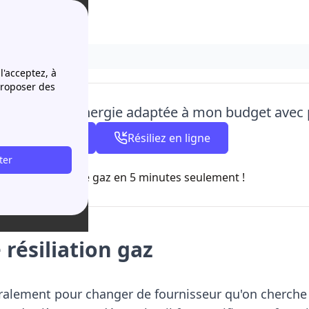
l'acceptez, à
proposer des
ouve l'offre d'énergie adaptée à mon budget avec
04 84 31 35 08
Résiliez en ligne
ter
- ferme à 20h00
z votre contrat de gaz en 5 minutes seulement !
 résiliation gaz
ralement pour changer de fournisseur qu'on cherche à