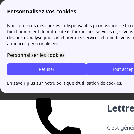
Personnalisez vos cookies
Agence France Électricité
Gaz
Lettre résiliation gaz
Nous utilisons des cookies indispensables pour assurer le bon
More
fonctionnement de notre site et fournir nos services et, si vous 
des fins d'analyse pour améliorer nos services et afin de vous 
annonces personnalisées.
Je tr
Personnaliser les cookies
Refuser
Tout accep
Ouvert 
Résilie
En savoir plus sur notre politique d'utilisation de cookies.
Votre contrat d'énergie en 5 minutes et gratuitement !
Lettre
C'est géné