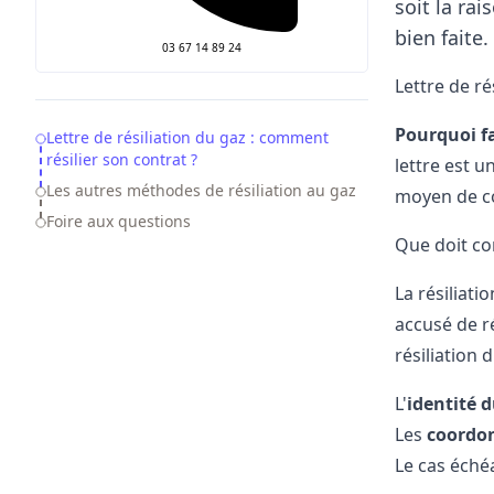
soit la rai
bien faite
03 67 14 89 24
Lettre de ré
Pourquoi fa
Table of Contents
Lettre de résiliation du gaz : comment
résilier son contrat ?
lettre est 
Les autres méthodes de résiliation au gaz
moyen de co
Foire aux questions
Que doit con
La
résiliat
accusé de r
résiliation 
L'
identité d
Les
coordon
Le cas éché