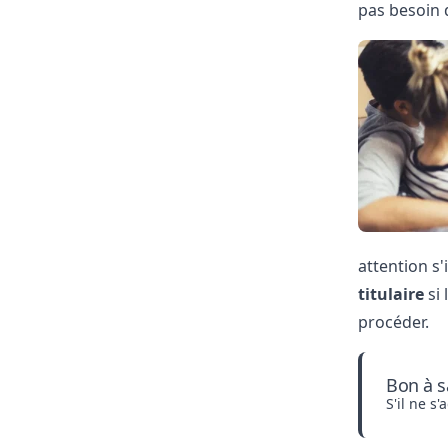
pas besoin d
attention s
titulaire
si 
procéder.
Bon à s
S'il ne s