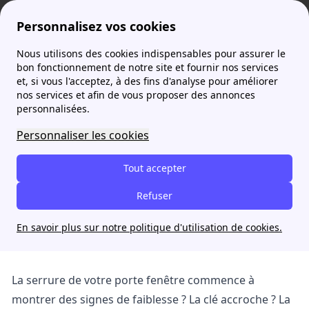
Personnalisez vos cookies
Nous utilisons des cookies indispensables pour assurer le
Agence France Électricité
actualites
Comment changer une serrure de porte fenêtre ?
bon fonctionnement de notre site et fournir nos services
et, si vous l'acceptez, à des fins d'analyse pour améliorer
nos services et afin de vous proposer des annonces
Comment changer une
personnalisées.
serrure de porte fenêtre ?
Personnaliser les cookies
Anthonyb
Tout accepter
8 septembre 2022
Refuser
En savoir plus sur notre politique d'utilisation de cookies.
La serrure de votre porte fenêtre commence à
montrer des signes de faiblesse ? La clé accroche ? La