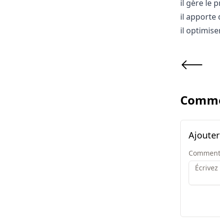
il gère le 
il apporte 
il optimise
Comme
Ajoute
Comment