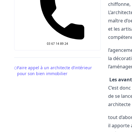
chiffonne,
L’architec
maître d’oe
et les art
compétenc
03 67 14 89 24
l’agenceme
la décorat
l’aménagem
Table of Contents
Faire appel à un architecte d’intérieur
pour son bien immobilier
Les avanta
C’est donc
de se lanc
architecte
tout d’abo
il apporte