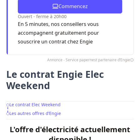
Commencez
Ouvert - ferme à 20h00
En 5 minutes, nos conseillers vous
accompagnent gratuitement pour
souscrire un contrat chez Engie
Annonce - Service papernest partenaire d’Engie
Le contrat Engie Elec
Weekend
Le contrat Elec Weekend
Table of Contents
Les autres offres d’Engie
L'offre d'électricité actuellement
disponible !