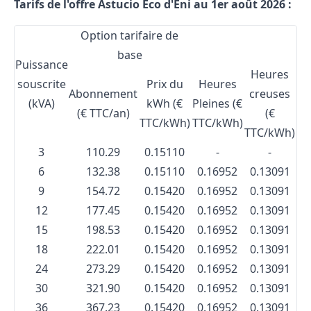
Tarifs de l'offre Astucio Eco d'Eni au 1er août 2026 :
Option tarifaire de
base
Puissance
Heures
souscrite
Prix du
Heures
Abonnement
creuses
(kVA)
kWh (€
Pleines (€
(€ TTC/an)
(€
TTC/kWh)
TTC/kWh)
TTC/kWh)
3
110.29
0.15110
-
-
6
132.38
0.15110
0.16952
0.13091
9
154.72
0.15420
0.16952
0.13091
12
177.45
0.15420
0.16952
0.13091
15
198.53
0.15420
0.16952
0.13091
18
222.01
0.15420
0.16952
0.13091
24
273.29
0.15420
0.16952
0.13091
30
321.90
0.15420
0.16952
0.13091
36
367.23
0.15420
0.16952
0.13091