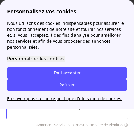
Personnalisez vos cookies
Nous utilisons des cookies indispensables pour assurer le
Agence France Électricité
Simulation ENI
Simulation ENI en ligne
More
bon fonctionnement de notre site et fournir nos services
et, si vous l'acceptez, à des fins d'analyse pour améliorer
nos services et afin de vous proposer des annonces
personnalisées.
Je trouve l'offre d'énergie adaptée à
mon budget avec papernest
Personnaliser les cookies
Appel gratuit
Tout accepter
Estimez en ligne
Refuser
Ouvert - ferme à 20h00
En savoir plus sur notre politique d'utilisation de cookies.
Estimez votre consommation ENI en 5
minutes seulement avec papernest
Annonce - Service papernest partenaire de Plenitude