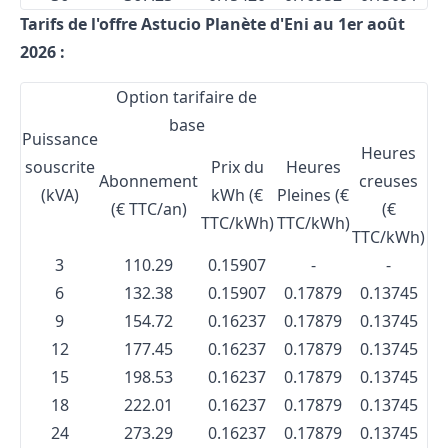
Tarifs de l'offre Astucio Planète d'Eni au 1er août
2026 :
Option tarifaire de
base
Puissance
Heures
souscrite
Prix du
Heures
Abonnement
creuses
(kVA)
kWh (€
Pleines (€
(€ TTC/an)
(€
TTC/kWh)
TTC/kWh)
TTC/kWh)
3
110.29
0.15907
-
-
6
132.38
0.15907
0.17879
0.13745
9
154.72
0.16237
0.17879
0.13745
12
177.45
0.16237
0.17879
0.13745
15
198.53
0.16237
0.17879
0.13745
18
222.01
0.16237
0.17879
0.13745
24
273.29
0.16237
0.17879
0.13745