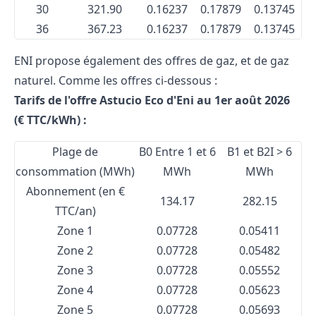
30
321.90
0.16237
0.17879
0.13745
36
367.23
0.16237
0.17879
0.13745
ENI propose également des offres de gaz, et de gaz
naturel. Comme les offres ci-dessous :
Tarifs de l'offre Astucio Eco d'Eni au 1er août 2026
(€ TTC/kWh) :
Plage de
B0 Entre 1 et 6
B1 et B2I > 6
consommation (MWh)
MWh
MWh
Abonnement (en €
134.17
282.15
TTC/an)
Zone 1
0.07728
0.05411
Zone 2
0.07728
0.05482
Zone 3
0.07728
0.05552
Zone 4
0.07728
0.05623
Zone 5
0.07728
0.05693