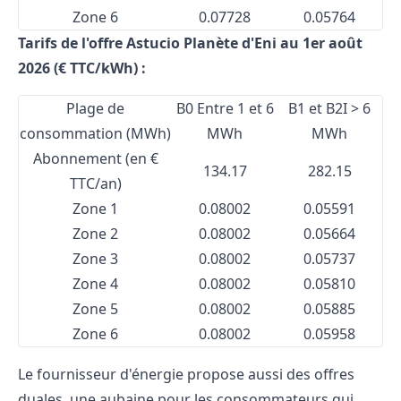
Zone 6
0.07728
0.05764
Tarifs de l'offre Astucio Planète d'Eni au 1er août
2026 (€ TTC/kWh) :
Plage de
B0 Entre 1 et 6
B1 et B2I > 6
consommation (MWh)
MWh
MWh
Abonnement (en €
134.17
282.15
TTC/an)
Zone 1
0.08002
0.05591
Zone 2
0.08002
0.05664
Zone 3
0.08002
0.05737
Zone 4
0.08002
0.05810
Zone 5
0.08002
0.05885
Zone 6
0.08002
0.05958
Le fournisseur d'énergie propose aussi des offres
duales, une aubaine pour les consommateurs qui