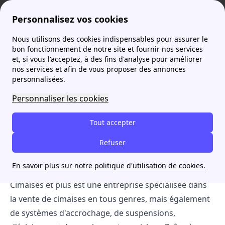
Personnalisez vos cookies
Nous utilisons des cookies indispensables pour assurer le
Agence France Électricité
Cimaises et plus : le spécialiste d'accrochage par cimaises de tableaux
bon fonctionnement de notre site et fournir nos services
et, si vous l'acceptez, à des fins d'analyse pour améliorer
Cimaises et plus : le
nos services et afin de vous proposer des annonces
personnalisées.
spécialiste d'accrochage
Personnaliser les cookies
par cimaises de tableaux
Tout accepter
Cimaises et plus : votre spécialiste de cimaises pour
Table of Contents
Refuser
tableau
Cimaises et plus : une entreprise proche de ses clients
En savoir plus sur notre politique d'utilisation de cookies.
Cimaises et plus est une entreprise spécialisée dans
la vente de cimaises en tous genres, mais également
de systèmes d'accrochage, de suspensions,